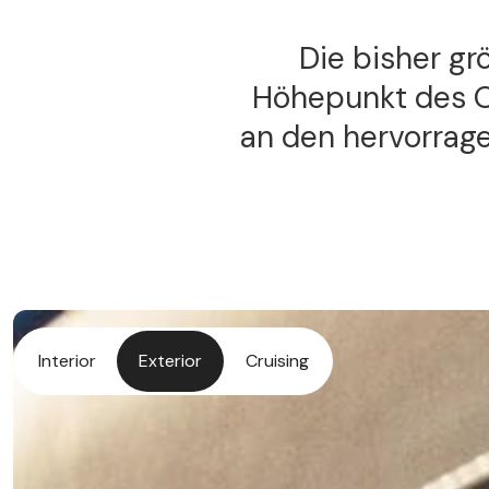
Die bisher gr
Höhepunkt des O
an den hervorrage
Interior
Exterior
Cruising