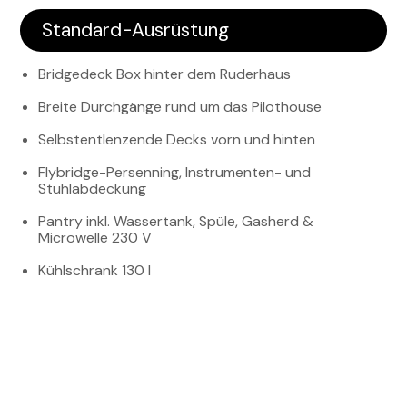
Standard-Ausrüstung
Bridgedeck Box hinter dem Ruderhaus
Breite Durchgänge rund um das Pilothouse
Selbstentlenzende Decks vorn und hinten
Flybridge-Persenning, Instrumenten- und
Stuhlabdeckung
Pantry inkl. Wassertank, Spüle, Gasherd &
Microwelle 230 V
Kühlschrank 130 l
Warmwasser Boiler 40 l
WC in Achter- und Vorderkabine, elektrische
Seewasserspülung
Dieselkabinenheizung