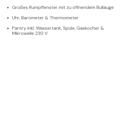
Großes Rumpffenster mit zu öffnendem Bullauge
Uhr, Barometer & Thermometer
Pantry inkl. Wassertank, Spüle, Gaskocher &
Mikrowelle 230 V
Kühlschrank Edelstahl 85 L
Warmwasserboiler 40 L
WC in Achter- & Vorschiffskabine, elektrische
Seewasserspülung
Dusche mit Glasduschabtrennung im WC der
Achterkabine
Targa-Tafelservice für 6 Personen
Interceptor-Trimmklappen
Bugstrahlruder (80 kg Schub) inkl. Backup-Batterie
Landstrom & Trenntransformator